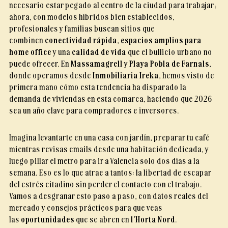
necesario estar pegado al centro de la ciudad para trabajar;
ahora, con modelos híbridos bien establecidos,
profesionales y familias buscan sitios que
combinen
conectividad rápida
,
espacios amplios para
home office
y una
calidad de vida
que el bullicio urbano no
puede ofrecer. En
Massamagrell
y
Playa Pobla de Farnals
,
donde operamos desde
Inmobiliaria Ireka
, hemos visto de
primera mano cómo esta tendencia ha disparado la
demanda de viviendas en esta comarca, haciendo que 2026
sea un año clave para compradores e inversores.
Imagina levantarte en una casa con jardín, preparar tu café
mientras revisas emails desde una habitación dedicada, y
luego pillar el metro para ir a Valencia solo dos días a la
semana. Eso es lo que atrae a tantos: la libertad de escapar
del estrés citadino sin perder el contacto con el trabajo.
Vamos a desgranar esto paso a paso, con datos reales del
mercado y consejos prácticos para que veas
las
oportunidades
que se abren en
l’Horta Nord
.