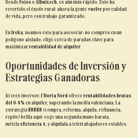
Desde
Foios
o
Albuixech
, es aún más rápido. Esto ha
revertido el éxodo rural: ahora la gente
vuelve
por calidad
de vida, pero con trabajo garantizado.
En
Ireka
, usamos esto para asesorar: no compres en un
polígono aislado; elige cerca de paradas clave para
maximizar
rentabilidad de alquiler
.
Oportunidades de Inversión y
Estrategias Ganadoras
Si eres inversor,
l’Horta Nord
ofrece
rentabilidades brutas
del 6-8%
en alquiler, superando la media valenciana. La
estrategia
BRRRR
(compra, reforma, alquila, refinancia,
repite) brilla aquí: coge una segunda mano barata,
métela
eficiencia A
, y alquílala a teletrabajadores estables.