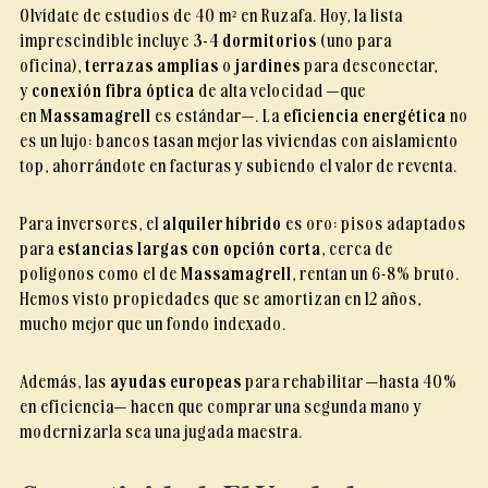
Olvídate de estudios de 40 m² en Ruzafa. Hoy, la lista
imprescindible incluye
3-4 dormitorios
(uno para
oficina),
terrazas amplias
o
jardines
para desconectar,
y
conexión fibra óptica
de alta velocidad —que
en
Massamagrell
es estándar—. La
eficiencia energética
no
es un lujo: bancos tasan mejor las viviendas con aislamiento
top, ahorrándote en facturas y subiendo el valor de reventa.
Para inversores, el
alquiler híbrido
es oro: pisos adaptados
para
estancias largas con opción corta
, cerca de
polígonos como el de
Massamagrell
, rentan un 6-8% bruto.
Hemos visto propiedades que se amortizan en 12 años,
mucho mejor que un fondo indexado.
Además, las
ayudas europeas
para rehabilitar —hasta 40%
en eficiencia— hacen que comprar una segunda mano y
modernizarla sea una jugada maestra.