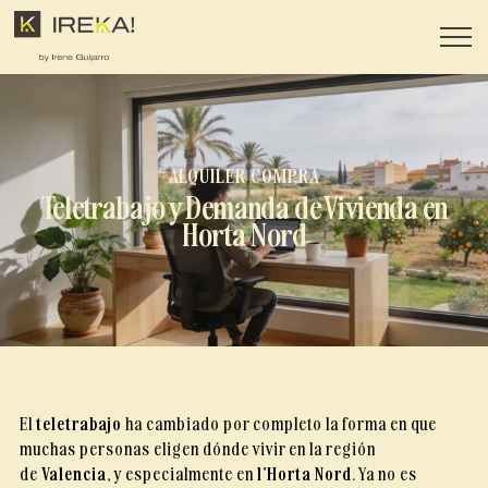
Saltar
al
contenido
ALQUILER
,
COMPRA
Teletrabajo y Demanda de Vivienda en
Horta Nord
El
teletrabajo
ha cambiado por completo la forma en que
muchas personas eligen dónde vivir en la región
de
Valencia
, y especialmente en
l’Horta Nord
. Ya no es