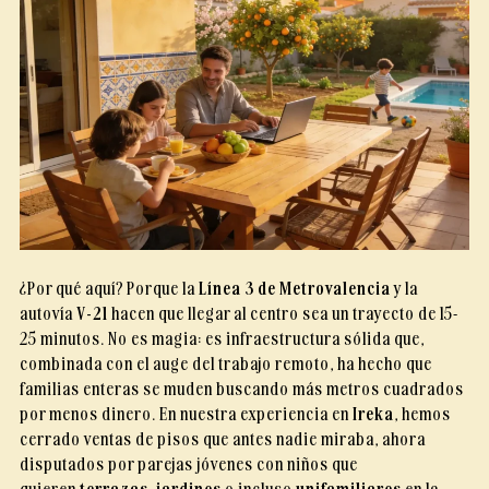
¿Por qué aquí? Porque la
Línea 3 de Metrovalencia
y la
autovía
V-21
hacen que llegar al centro sea un trayecto de 15-
25 minutos. No es magia: es infraestructura sólida que,
combinada con el auge del trabajo remoto, ha hecho que
familias enteras se muden buscando más metros cuadrados
por menos dinero. En nuestra experiencia en
Ireka
, hemos
cerrado ventas de pisos que antes nadie miraba, ahora
disputados por parejas jóvenes con niños que
quieren
terrazas
,
jardines
o incluso
unifamiliares
en la