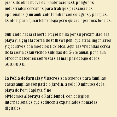
pisos de obra nueva de 3 habitaciones), polígonos
industriales cercanos para trabajos presenciales
opcionales, y un ambiente familiar con colegios y parques.
Es ideal para quien teletrabaja pero quiere opciones locales.
Subiendo hacia el norte,
Puçol
brilla por su proximidad a la
playa y la
gigafactoría de Volkswagen
, que atrae ingenieros
y ejecutivos con modelos flexibles. Aquí, las viviendas cerca
de la costa están viendo subidas del 5-7% anual, pero aún
ofrecen
balcones con vistas al mar
por debajo de los
300.000 €.
La Pobla de Farnals
y
Museros
son tesoros para familias:
casas amplias con
patio
o
jardín
, a solo 10 minutos de la
playa de Port Saplaya. Y no
olvidemos
Alboraya
o
Rafelbúñol
, con colegios
internacionales que seducen a expatriados nómadas
digitales.