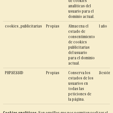
de cookies
analíticas del
usuario para el
dominio actual.
cookies_publicitarias
Propias
Almacena el
1 año
estado de
consentimiento
de cookies
publicitarias
del usuario
para el dominio
actual.
PHPSESSID
Propias
Conserva los
Sesión
estados de los
usuarios en
todas las
peticiones de
la página.
Cookies analíticas
: Son aquéllas que nos permiten realizar el