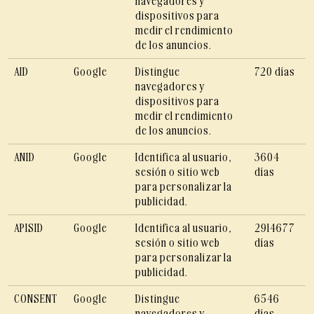
navegadores y
dispositivos para
medir el rendimiento
de los anuncios.
AID
Google
Distingue
720 días
navegadores y
dispositivos para
medir el rendimiento
de los anuncios.
ANID
Google
Identifica al usuario,
3604
sesión o sitio web
días
para personalizar la
publicidad.
APISID
Google
Identifica al usuario,
2914677
sesión o sitio web
días
para personalizar la
publicidad.
CONSENT
Google
Distingue
6546
navegadores y
días