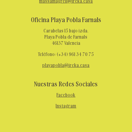
massamagrell@ireka.casa
Oficina Playa Pobla Farnals
Carabelas 15 bajo izda.
Playa Pobla de Farnals
46137 Valencia
+
Teléfono:
(
34) 961 34 70 75
playapobla@ireka.casa
Nuestras Redes Sociales
Facebook
Instagram